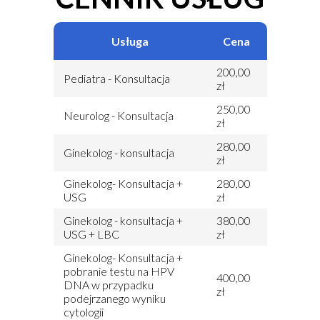
Usługa
Cena
200,00
Pediatra - Konsultacja
zł
250,00
Neurolog - Konsultacja
zł
280,00
Ginekolog - konsultacja
zł
Ginekolog- Konsultacja +
280,00
USG
zł
Ginekolog - konsultacja +
380,00
USG + LBC
zł
Ginekolog- Konsultacja +
pobranie testu na HPV
400,00
DNA w przypadku
zł
podejrzanego wyniku
cytologii