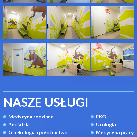
NASZE USŁUGI
Medycyna rodzinna
EKG
Pediatria
Urologia
Ginekologia i położnictwo
Medycyna pracy