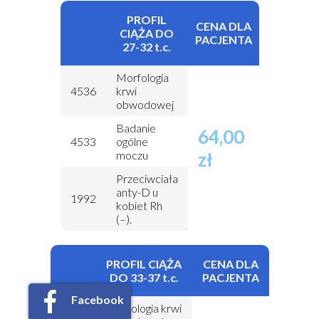
PROFIL
CENA DLA
CIĄŻA DO
PACJENTA
27-32 t.c.
Morfologia
4536
krwi
obwodowej
Badanie
64,00
4533
ogólne
moczu
zł
Przeciwciała
anty-D u
1992
kobiet Rh
(–).
PROFIL CIĄŻA
CENA DLA
DO 33-37 t.c.
PACJENTA
Facebook
Morfologia krwi
4694