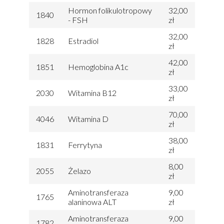
Hormon folikulotropowy
32,00
1840
- FSH
zł
32,00
1828
Estradiol
zł
42,00
1851
Hemoglobina A1c
zł
33,00
2030
Witamina B12
zł
70,00
4046
Witamina D
zł
38,00
1831
Ferrytyna
zł
8,00
2055
Żelazo
zł
Aminotransferaza
9,00
1765
alaninowa ALT
zł
Aminotransferaza
9,00
1782