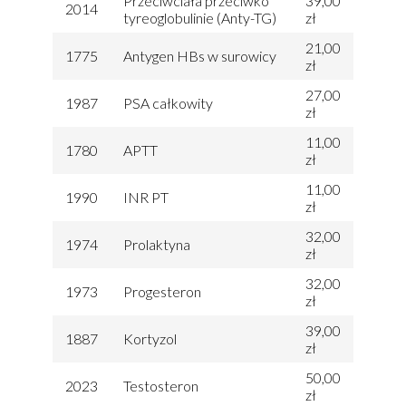
Przeciwciała przeciwko
39,00
2014
tyreoglobulinie (Anty-TG)
zł
21,00
1775
Antygen HBs w surowicy
zł
27,00
1987
PSA całkowity
zł
11,00
1780
APTT
zł
11,00
1990
INR PT
zł
32,00
1974
Prolaktyna
zł
32,00
1973
Progesteron
zł
39,00
1887
Kortyzol
zł
50,00
2023
Testosteron
zł