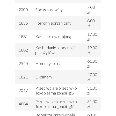
7,00
2000
Sód w surowicy
zł
8,00
1835
Fosfor nieorganiczny
zł
17,00
1881
Kał- na krew utajoną
zł
Kał badanie- obecność
19,00
1882
pasożytów
zł
61,00
2540
Homocysteina
zł
47,00
1821
D-dimery
zł
Przeciwciała przeciwko
31,00
2017
Toxoplasma gondii IgG
zł
Przeciwciała przeciwko
31,00
4884
Toxoplasma gondii IgM
zł
Borelioza przeciwciała
63,00