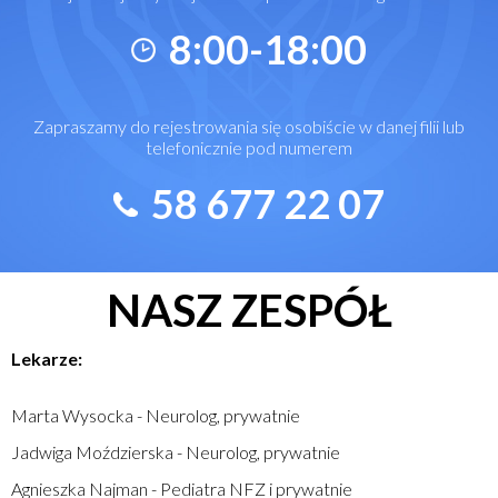
8:00-18:00
Zapraszamy do rejestrowania się osobiście w danej filii lub
telefonicznie pod numerem
58 677 22 07
NASZ ZESPÓŁ
Lekarze:
Marta Wysocka - Neurolog, prywatnie
Jadwiga Moździerska - Neurolog, prywatnie
Agnieszka Najman - Pediatra NFZ i prywatnie