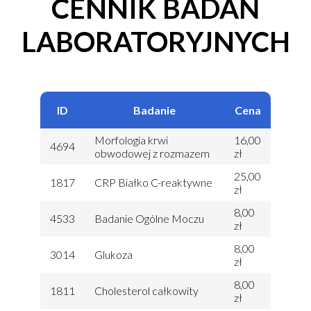
CENNIK BADAŃ
LABORATORYJNYCH
ID
Badanie
Cena
Morfologia krwi
16,00
4694
obwodowej z rozmazem
zł
25,00
1817
CRP Białko C-reaktywne
zł
8,00
4533
Badanie Ogólne Moczu
zł
8,00
3014
Glukoza
zł
8,00
1811
Cholesterol całkowity
zł