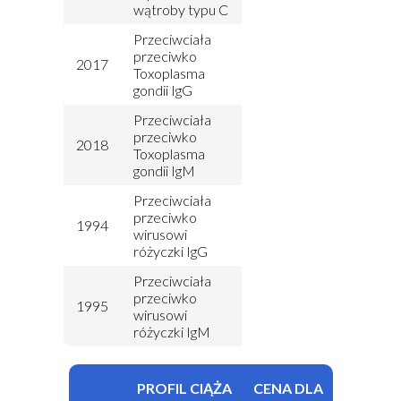
wątroby typu C
Przeciwciała
przeciwko
2017
Toxoplasma
gondii IgG
Przeciwciała
przeciwko
2018
Toxoplasma
gondii IgM
Przeciwciała
przeciwko
1994
wirusowi
różyczki IgG
Przeciwciała
przeciwko
1995
wirusowi
różyczki IgM
PROFIL CIĄŻA
CENA DLA