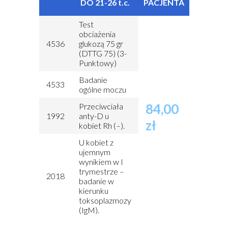
DO 21-26 t.c.
PACJENTA
Test
obciażenia
4536
glukozą 75 gr
(DTTG 75) (3-
Punktowy)
Badanie
4533
ogólne moczu
84,00
Przeciwciała
1992
anty-D u
zł
kobiet Rh (–).
U kobiet z
ujemnym
wynikiem w I
trymestrze –
2018
badanie w
kierunku
toksoplazmozy
(IgM).