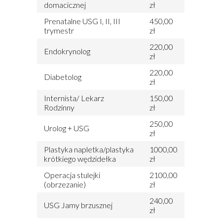
domacicznej
zł
Prenatalne USG I, II, III
450,00
trymestr
zł
220,00
Endokrynolog
zł
220,00
Diabetolog
zł
Internista/ Lekarz
150,00
Rodzinny
zł
250,00
Urolog + USG
zł
Plastyka napletka/plastyka
1000,00
krótkiego wędzidełka
zł
Operacja stulejki
2100,00
(obrzezanie)
zł
240,00
USG Jamy brzusznej
zł