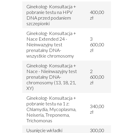
Ginekolog- Konsultacja +
pobranie testu na HPV
400,00
DNA przed podaniem
zł
szczepionki
Ginekolog- Konsultacja +
Nace Extended 24 -
3
Nieinwazyjny test
600,00
prenatalny DNA-
zł
wszystkie chromosomy
Ginekolog- Konsultacja +
Nace - Nieinwazyjny test
2
prenatalny DNA-
600,00
chromosomy (13, 18, 21,
zł
XY)
Ginekolog- Konsultacja +
pobranie testu na 1 z:
340,00
Chlamydia, Mycoplasma,
zł
Neiseria, Treponema,
Trichomonas
Usunięcie wkładki
300,00