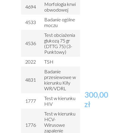
Morfologia krwi
4694
obwodowej
Badanie ogólne
4533
moczu
Test obciażenia
glukozą 75 gr
4536
(DTTG 75) (3-
Punktowy)
2022
TSH
Badanie
przesiewowe w
4831
kierunku Kiły
WR/VDRL
300,00
Test w kierunku
1777
zł
HIV
Test w kierunku
HCV-
1776
Wirusowe
zapalenie