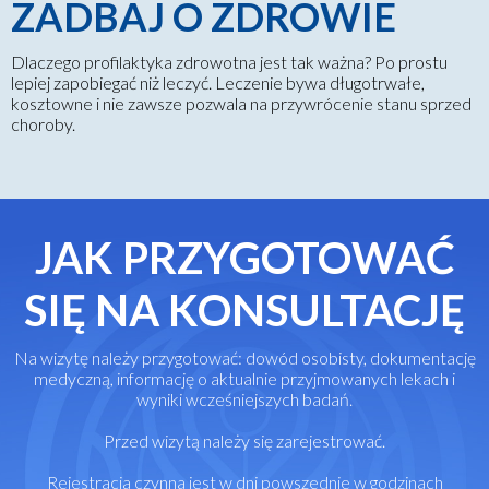
ZADBAJ O ZDROWIE
Dlaczego profilaktyka zdrowotna jest tak ważna? Po prostu
lepiej zapobiegać niż leczyć. Leczenie bywa długotrwałe,
kosztowne i nie zawsze pozwala na przywrócenie stanu sprzed
choroby.
JAK PRZYGOTOWAĆ
SIĘ NA KONSULTACJĘ
Na wizytę należy przygotować: dowód osobisty, dokumentację
medyczną, informację o aktualnie przyjmowanych lekach i
wyniki wcześniejszych badań.
Przed wizytą należy się zarejestrować.
Rejestracja czynna jest w dni powszednie w godzinach