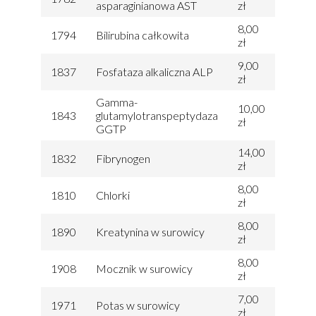
asparaginianowa AST
zł
8,00
1794
Bilirubina całkowita
zł
9,00
1837
Fosfataza alkaliczna ALP
zł
Gamma-
10,00
1843
glutamylotranspeptydaza
zł
GGTP
14,00
1832
Fibrynogen
zł
8,00
1810
Chlorki
zł
8,00
1890
Kreatynina w surowicy
zł
8,00
1908
Mocznik w surowicy
zł
7,00
1971
Potas w surowicy
zł