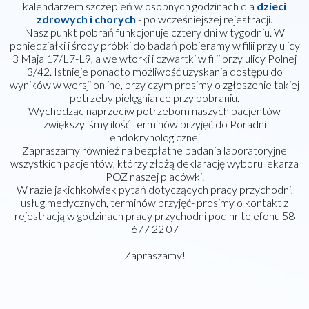
kalendarzem szczepień w osobnych godzinach dla
dzieci
zdrowych i chorych
- po wcześniejszej rejestracji.
Nasz punkt pobrań funkcjonuje cztery dni w tygodniu. W
poniedziałki i środy próbki do badań pobieramy w filii przy ulicy
3 Maja 17/L7-L9, a we wtorki i czwartki w filii przy ulicy Polnej
3/42. Istnieje ponadto możliwość uzyskania dostępu do
wyników w wersji online, przy czym prosimy o zgłoszenie takiej
potrzeby pielęgniarce przy pobraniu.
Wychodząc naprzeciw potrzebom naszych pacjentów
zwiększyliśmy ilość terminów przyjęć do Poradni
endokrynologicznej
Zapraszamy również na bezpłatne badania laboratoryjne
wszystkich pacjentów, którzy złożą deklarację wyboru lekarza
POZ naszej placówki.
W razie jakichkolwiek pytań dotyczących pracy przychodni,
usług medycznych, terminów przyjęć- prosimy o kontakt z
rejestracją w godzinach pracy przychodni pod nr telefonu 58
677 22 07
Zapraszamy!