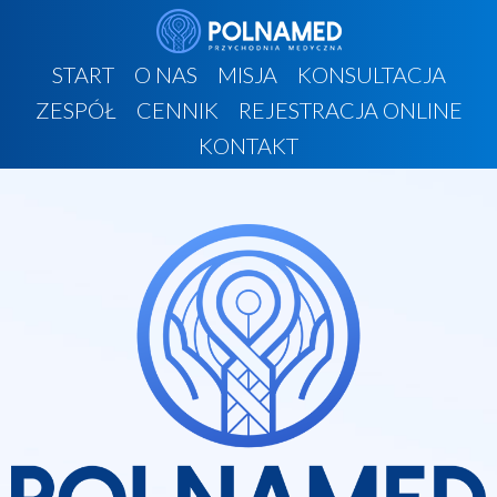
START
O NAS
MISJA
KONSULTACJA
ZESPÓŁ
CENNIK
REJESTRACJA ONLINE
KONTAKT