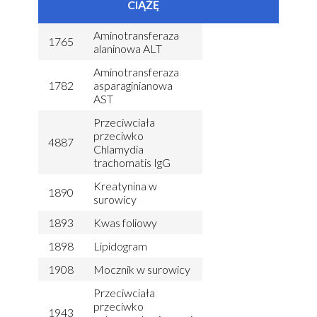
CIĄŻĘ
Aminotransferaza
1765
alaninowa ALT
Aminotransferaza
1782
asparaginianowa
AST
Przeciwciała
przeciwko
4887
Chlamydia
trachomatis IgG
Kreatynina w
1890
surowicy
1893
Kwas foliowy
1898
Lipidogram
1908
Mocznik w surowicy
Przeciwciała
przeciwko
1943