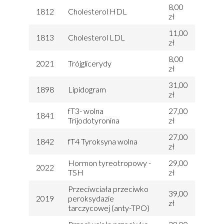
8,00
1812
Cholesterol HDL
zł
11,00
1813
Cholesterol LDL
zł
8,00
2021
Trójglicerydy
zł
31,00
1898
Lipidogram
zł
fT3- wolna
27,00
1841
Trijodotyronina
zł
27,00
1842
fT4 Tyroksyna wolna
zł
Hormon tyreotropowy -
29,00
2022
TSH
zł
Przeciwciała przeciwko
39,00
2019
peroksydazie
zł
tarczycowej (anty-TPO)