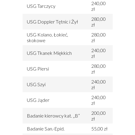
240,00
USG Tarczycy
zł
280,00
USG Doppler Tętnic i Żył
zł
USG Kolano, Łokieć,
280,00
skokowe
zł
240,00
USG Tkanek Miękkich
zł
280,00
USG Piersi
zł
240,00
USG Szyi
zł
240,00
USG Jąder
zł
200,00
Badanie kierowcy kat. „B”
zł
Badanie San.-Epid.
55,00 zł