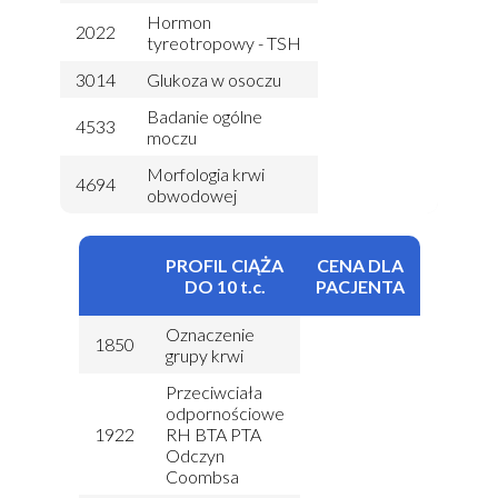
Hormon
2022
tyreotropowy - TSH
3014
Glukoza w osoczu
Badanie ogólne
4533
moczu
Morfologia krwi
4694
obwodowej
PROFIL CIĄŻA
CENA DLA
DO 10 t.c.
PACJENTA
Oznaczenie
1850
grupy krwi
Przeciwciała
odpornościowe
1922
RH BTA PTA
Odczyn
Coombsa